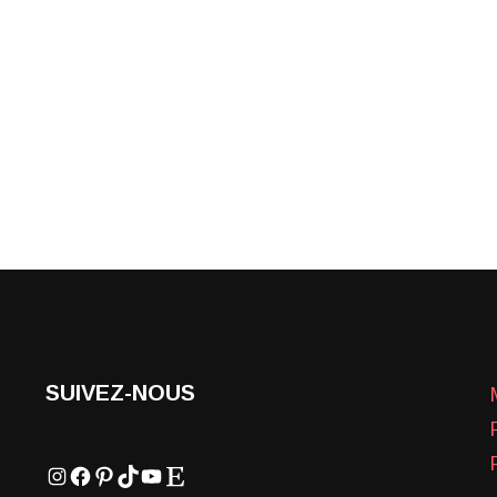
SUIVEZ-NOUS
Instagram
Facebook
Pinterest
TikTok
YouTube
Etsy