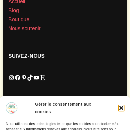
Accueil
Blog
Boutique
Nous soutenir
SUIVEZ-NOUS
Instagram
Facebook
Pinterest
TikTok
YouTube
Etsy
Gérer le consentement aux
Mentions Légales
cookies
Politique de confidentialité
Nous utilisons des technologies telles que les cookies pour stocker et/ou
Politique de cookies
accéder aux informations relatives aux appareils. Nous le faisons pour