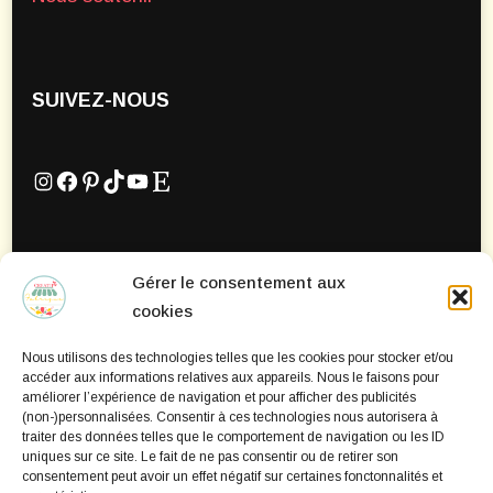
SUIVEZ-NOUS
Instagram
Facebook
Pinterest
TikTok
YouTube
Etsy
Gérer le consentement aux
Mentions Légales
cookies
Politique de confidentialité
Nous utilisons des technologies telles que les cookies pour stocker et/ou
Politique de cookies
accéder aux informations relatives aux appareils. Nous le faisons pour
améliorer l’expérience de navigation et pour afficher des publicités
(non-)personnalisées. Consentir à ces technologies nous autorisera à
traiter des données telles que le comportement de navigation ou les ID
uniques sur ce site. Le fait de ne pas consentir ou de retirer son
consentement peut avoir un effet négatif sur certaines fonctonnalités et