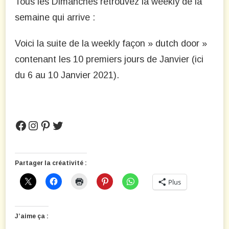
Tous les Dimanches retrouvez la weekly de la
2021
semaine qui arrive :
Voici la suite de la weekly façon » dutch door »
contenant les 10 premiers jours de Janvier (ici
du 6 au 10 Janvier 2021).
Facebook
Instagram
Pinterest
Twitter
Partager la créativité :
Plus
J’aime ça :