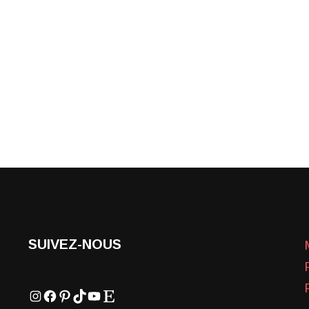
SUIVEZ-NOUS
Instagram
Facebook
Pinterest
TikTok
YouTube
Etsy