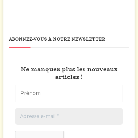
habitudes.
pour
suivre
ses
habitudes.
ABONNEZ-VOUS À NOTRE NEWSLETTER
Ne manquez plus les nouveaux
articles !