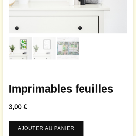
Imprimables feuilles
3,00
€
quantité
AJOUTER AU PANIER
de