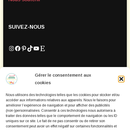
SUIVEZ-NOUS
Instagram
Facebook
Pinterest
TikTok
YouTube
Etsy
Gérer le consentement aux
Mentions Légales
cookies
Politique de confidentialité
Nous utilisons des technologies telles que les cookies pour stocker et/ou
Politique de cookies
accéder aux informations relatives aux appareils. Nous le faisons pour
améliorer l’expérience de navigation et pour afficher des publicités
(non-)personnalisées. Consentir à ces technologies nous autorisera à
traiter des données telles que le comportement de navigation ou les ID
uniques sur ce site. Le fait de ne pas consentir ou de retirer son
consentement peut avoir un effet négatif sur certaines fonctonnalités et