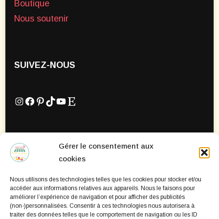
Boutique
Nous soutenir
SUIVEZ-NOUS
Instagram
Facebook
Pinterest
TikTok
YouTube
Etsy
Gérer le consentement aux
Mentions Légales
cookies
Politique de confidentialité
Nous utilisons des technologies telles que les cookies pour stocker et/ou
Politique de cookies
accéder aux informations relatives aux appareils. Nous le faisons pour
améliorer l’expérience de navigation et pour afficher des publicités
(non-)personnalisées. Consentir à ces technologies nous autorisera à
traiter des données telles que le comportement de navigation ou les ID