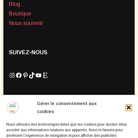
Blog
Boutique
Nous soutenir
SUIVEZ-NOUS
Instagram
Facebook
Pinterest
TikTok
YouTube
Etsy
Gérer le consentement aux
Mentions Légales
cookies
Politique de confidentialité
Nous utilisons des technologies telles que les cookies pour stocker et/ou
Politique de cookies
accéder aux informations relatives aux appareils. Nous le faisons pour
améliorer l’expérience de navigation et pour afficher des publicités