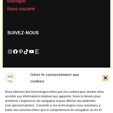
Boutique
Nous soutenir
SUIVEZ-NOUS
Instagram
Facebook
Pinterest
TikTok
YouTube
Etsy
Gérer le consentement aux
Mentions Légales
cookies
Politique de confidentialité
Nous utilisons des technologies telles que les cookies pour stocker et/ou
Politique de cookies
accéder aux informations relatives aux appareils. Nous le faisons pour
améliorer l’expérience de navigation et pour afficher des publicités
(non-)personnalisées. Consentir à ces technologies nous autorisera à
traiter des données telles que le comportement de navigation ou les ID