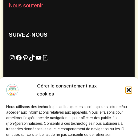
Nous soutenir
SUIVEZ-NOUS
Instagram
Facebook
Pinterest
TikTok
YouTube
Etsy
Gérer le consentement aux
Mentions Légales
cookies
Politique de confidentialité
Nous utilisons des technologies telles que les cookies pour stocker et/ou
Politique de cookies
accéder aux informations relatives aux appareils. Nous le faisons pour
améliorer l’expérience de navigation et pour afficher des publicités
(non-)personnalisées. Consentir à ces technologies nous autorisera à
traiter des données telles que le comportement de navigation ou les ID
uniques sur ce site. Le fait de ne pas consentir ou de retirer son