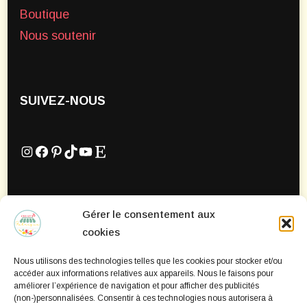
Boutique
Nous soutenir
SUIVEZ-NOUS
Instagram
Facebook
Pinterest
TikTok
YouTube
Etsy
Gérer le consentement aux
Mentions Légales
cookies
Politique de confidentialité
Nous utilisons des technologies telles que les cookies pour stocker et/ou
Politique de cookies
accéder aux informations relatives aux appareils. Nous le faisons pour
améliorer l’expérience de navigation et pour afficher des publicités
(non-)personnalisées. Consentir à ces technologies nous autorisera à