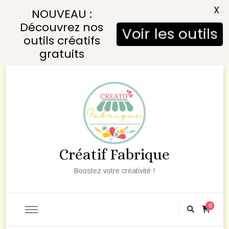
X
NOUVEAU :
Découvrez nos
Voir les outils
outils créatifs
gratuits
Créatif Fabrique
Boostez votre créativité !
0