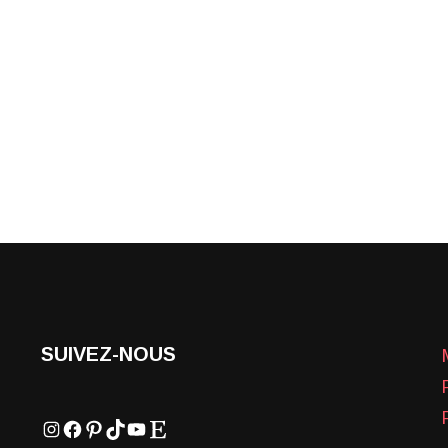
SUIVEZ-NOUS
Instagram
Facebook
Pinterest
TikTok
YouTube
Etsy